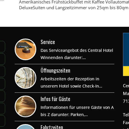
Amerikanisches Frühstückbuffet mit Kaffee Vollautoma
DeluxeSuiten und Langzeitzimmer von 25qm bis 80qm
Service
Das Serviceangebot des Central Hotel
Winnenden darunter:…
Öffnungszeiten
Arbeitszeiten der Rezeption in
Ce
unserem Hotel sowie Check-In…
Ma
Infos für Gäste
71
Informationen für unsere Gäste von A
bis Z darunter: Parken,…
Tel
Fa
Fahrtzeiten