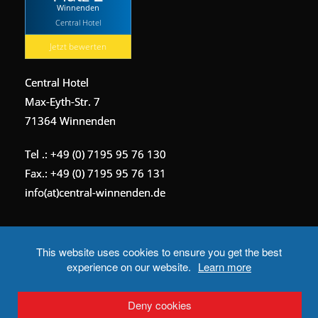
Winnenden
Central Hotel
Jetzt bewerten
Central Hotel
Max-Eyth-Str. 7
71364 Winnenden
Tel .: +49 (0) 7195 95 76 130
Fax.: +49 (0) 7195 95 76 131
info(at)central-winnenden.de
This website uses cookies to ensure you get the best
© Central Hotel Winnenden 2022
experience on our website.
Learn more
Home
Angebot
Reservierung
Deny cookies
Hotel & Service
Anfahrt & Map
Kontakt